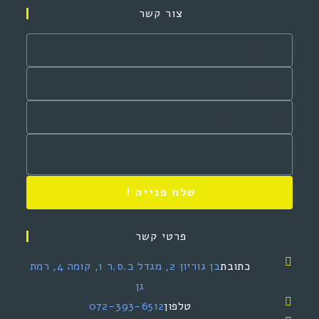
צור קשר
שלח פנייה !
פרטי קשר
כתובת
בן גוריון 2, מגדל ב.ס.ר 1, קומה 4, רמת
גן
טלפון
072-393-6512