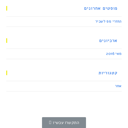
A
b
פוסטים אחרונים
p
o
p
o
החזרי מס לשכיר
k
ארכיונים
מאי 2016
קטגוריות
אחר
התקשרו עכשיו