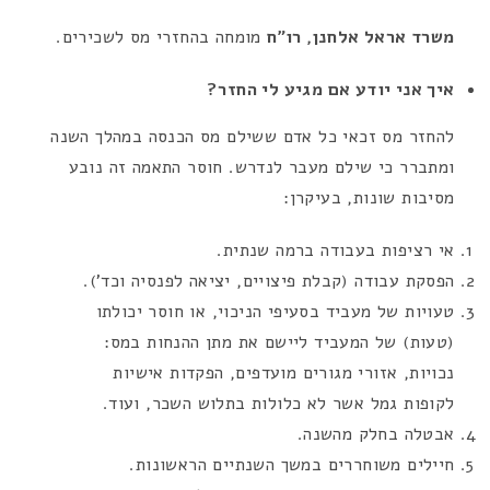
משרד אראל אלחנן, רו”ח
מומחה בהחזרי מס לשכירים.
איך אני יודע אם מגיע לי החזר?
להחזר מס זכאי כל אדם ששילם מס הכנסה במהלך השנה
ומתברר כי שילם מעבר לנדרש. חוסר התאמה זה נובע
מסיבות שונות, בעיקרן:
אי רציפות בעבודה ברמה שנתית.
הפסקת עבודה (קבלת פיצויים, יציאה לפנסיה וכד’).
טעויות של מעביד בסעיפי הניכוי, או חוסר יכולתו
(טעות) של המעביד ליישם את מתן ההנחות במס:
נכויות, אזורי מגורים מועדפים, הפקדות אישיות
לקופות גמל אשר לא כלולות בתלוש השכר, ועוד.
אבטלה בחלק מהשנה.
חיילים משוחררים במשך השנתיים הראשונות.