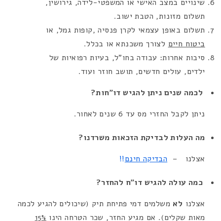
שינויים במצב האישי או המשפטי-לידה, גירושין,
תשלום מזונות, הטבת ישוב.
תשלום באופן עצמאי לקרן פנסיה ,קופות גמל, או
ביטוח חיים
לצורך משכנתא או בכלל.
סיבות אחרות: עבודה בחו”ל, בעיות רפואיות של
ילדים, עולים חדשים, תושב חוזר ועוד.
לכמה שנים ניתן להגיש דו”חות?
ניתן לקבל החזרי מס עד 6 שנים לאחור.
מה העלות לבדיקת הזכאות משרדנו?
אצלנו –
הבדיקה חינם
!!
כמה עולה להגיש דו”ח להחזר?
אצלנו
לא
משלמים דמי פתיחת תיק (שיכולים להגיע לכמה
מאות שקלים). אם מגיע החזר, שכר הטרחה הינו
15%