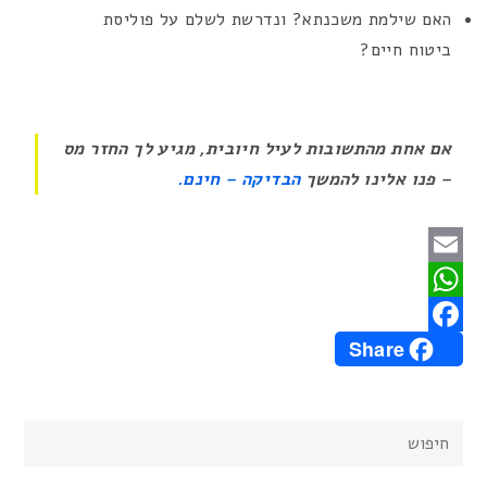
האם שילמת משכנתא? ונדרשת לשלם על פוליסת
ביטוח חיים?
אם אחת מהתשובות לעיל חיובית,
מגיע לך החזר מס
– פנו אלינו להמשך
הבדיקה – חינם.
E
m
W
Share
h
a
F
a
a
i
c
t
l
e
s